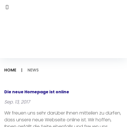
Skip
to
content
HOME
|
NEWS
News
Die neue Homepage ist online
Sep. 13, 2017
Wir freuen uns sehr darüber Ihnen mitteilen zu dürfen,
dass unsere neue Webseite online ist. Wir hoffen,
Ihnen gefällt die Seite ebenfalls und freuen uns