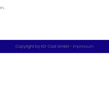
en,
Copyright by KD-Cad GmbH -
Impressum