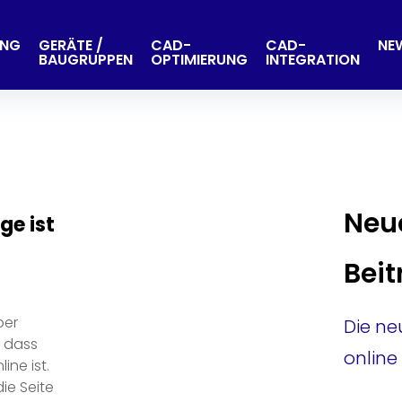
UNG
GERÄTE /
CAD-
CAD-
NE
BAUGRUPPEN
OPTIMIERUNG
INTEGRATION
ie:
Neu
ein
ge ist
Beit
ber
Die n
, dass
online
ine ist.
die Seite