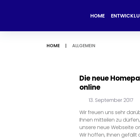
Skip
to
HOME
ENTWICKL
content
HOME
|
ALLGEMEIN
Kategor
Allgem
Die neue Homepa
online
13. September 2017
Wir freuen uns sehr darü
Ihnen mitteilen zu dürfen
unsere neue Webseite onl
Wir hoffen, Ihnen gefällt 