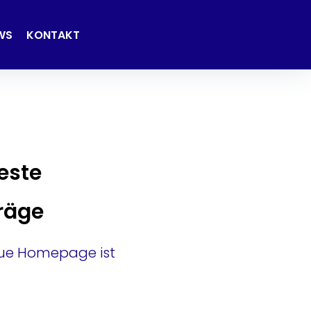
WS
KONTAKT
este
räge
eue Homepage ist